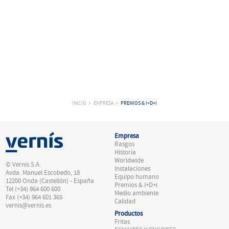
INICIO
EMPRESA
PREMIOS & I+D+I
Empresa
Rasgos
Historia
Worldwide
© Vernis S.A.
Instalaciones
Avda. Manuel Escobedo, 18
Equipo humano
12200 Onda (Castellón) - España
Premios & I+D+i
Tel (+34) 964 600 600
Medio ambiente
Fax (+34) 964 601 365
Calidad
vernis@vernis.es
Productos
Fritas