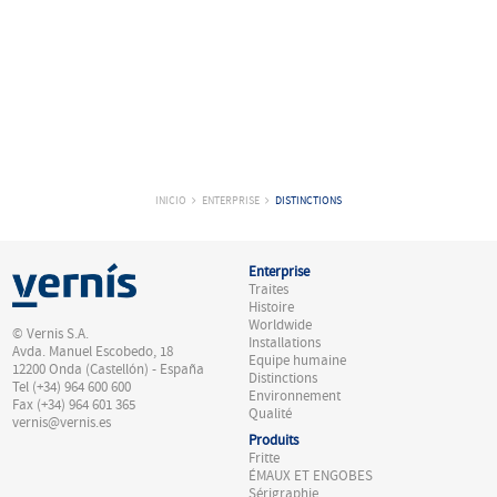
INICIO
ENTERPRISE
DISTINCTIONS
Enterprise
Traites
Histoire
Worldwide
© Vernis S.A.
Installations
Avda. Manuel Escobedo, 18
Equipe humaine
12200 Onda (Castellón) - España
Distinctions
Tel (+34) 964 600 600
Environnement
Fax (+34) 964 601 365
Qualité
vernis@vernis.es
Produits
Fritte
ÉMAUX ET ENGOBES
Sérigraphie