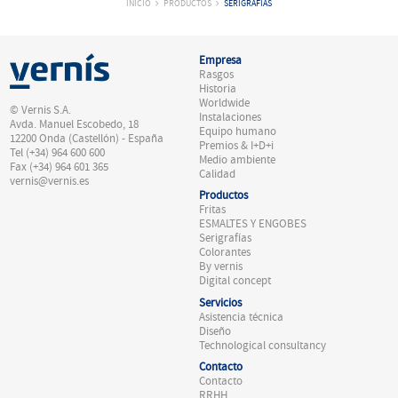
INICIO
PRODUCTOS
SERIGRAFÍAS
Empresa
Rasgos
Historia
Worldwide
© Vernis S.A.
Instalaciones
Avda. Manuel Escobedo, 18
Equipo humano
12200 Onda (Castellón) - España
Premios & I+D+i
Tel (+34) 964 600 600
Medio ambiente
Fax (+34) 964 601 365
Calidad
vernis@vernis.es
Productos
Fritas
ESMALTES Y ENGOBES
Serigrafías
Colorantes
By vernis
Digital concept
Servicios
Asistencia técnica
Diseño
Technological consultancy
Contacto
Contacto
RRHH