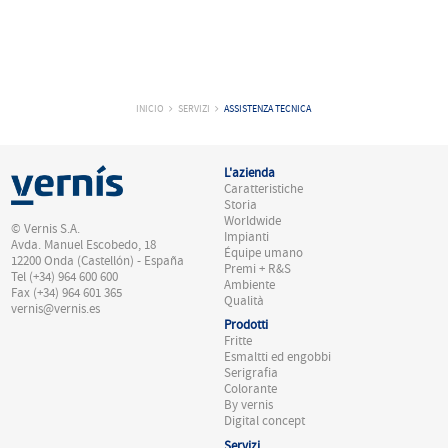
INICIO
SERVIZI
ASSISTENZA TECNICA
L'azienda
Caratteristiche
Storia
Worldwide
© Vernis S.A.
Impianti
Avda. Manuel Escobedo, 18
Équipe umano
12200 Onda (Castellón) - España
Premi + R&S
Tel (+34) 964 600 600
Ambiente
Fax (+34) 964 601 365
Qualità
vernis@vernis.es
Prodotti
Fritte
Esmaltti ed engobbi
Serigrafia
Colorante
By vernis
Digital concept
Servizi