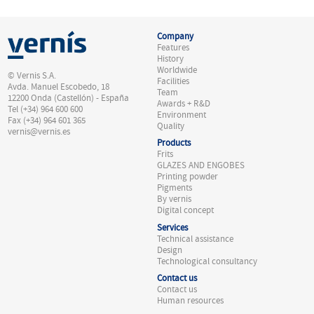
Company
Features
History
Worldwide
© Vernis S.A.
Facilities
Avda. Manuel Escobedo, 18
Team
12200 Onda (Castellón) - España
Awards + R&D
Tel (+34) 964 600 600
Environment
Fax (+34) 964 601 365
Quality
vernis@vernis.es
Products
Frits
GLAZES AND ENGOBES
Printing powder
Pigments
By vernis
Digital concept
Services
Technical assistance
Design
Technological consultancy
Contact us
Contact us
Human resources