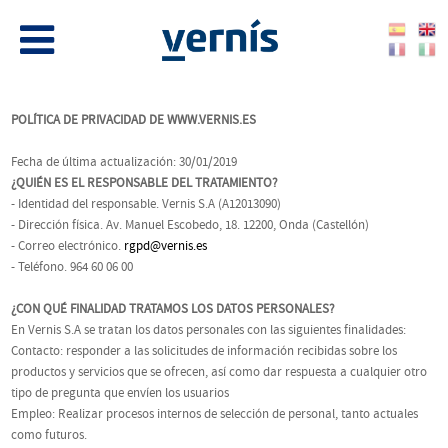
POLÍTICA DE PRIVACIDAD DE WWW.VERNIS.ES
Fecha de última actualización: 30/01/2019
¿QUIÉN ES EL RESPONSABLE DEL TRATAMIENTO?
- Identidad del responsable. Vernis S.A (A12013090)
- Dirección física. Av. Manuel Escobedo, 18. 12200, Onda (Castellón)
- Correo electrónico.
rgpd@vernis.es
- Teléfono. 964 60 06 00
¿CON QUÉ FINALIDAD TRATAMOS LOS DATOS PERSONALES?
En Vernis S.A se tratan los datos personales con las siguientes finalidades:
Contacto: responder a las solicitudes de información recibidas sobre los
productos y servicios que se ofrecen, así como dar respuesta a cualquier otro
tipo de pregunta que envíen los usuarios
Empleo: Realizar procesos internos de selección de personal, tanto actuales
como futuros.