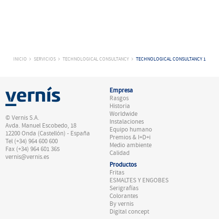
INICIO
SERVICIOS
TECHNOLOGICAL CONSULTANCY
TECHNOLOGICAL CONSULTANCY 1
Empresa
Rasgos
Historia
Worldwide
© Vernis S.A.
Instalaciones
Avda. Manuel Escobedo, 18
Equipo humano
12200 Onda (Castellón) - España
Premios & I+D+i
Tel (+34) 964 600 600
Medio ambiente
Fax (+34) 964 601 365
Calidad
vernis@vernis.es
Productos
Fritas
ESMALTES Y ENGOBES
Serigrafías
Colorantes
By vernis
Digital concept